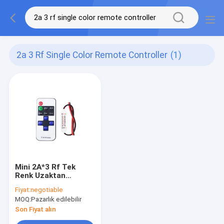
2a 3 Rf Single Color Remote Controller
(1)
Mini 2A*3 Rf Tek
Renk Uzaktan
Kumanda 20m
Fiyat:
negotiable
Uzaktan Kumanda
MOQ:
Pazarlık edilebilir
Son Fiyat alın