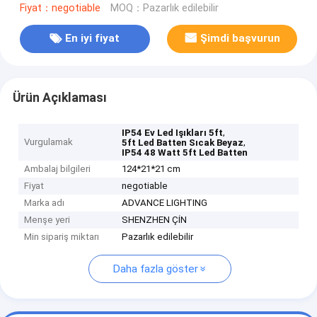
Fiyat：negotiable
MOQ：Pazarlık edilebilir
En iyi fiyat
Şimdi başvurun
Ürün Açıklaması
,
IP54 Ev Led Işıkları 5ft
Vurgulamak
,
5ft Led Batten Sıcak Beyaz
IP54 48 Watt 5ft Led Batten
Ambalaj bilgileri
124*21*21 cm
Fiyat
negotiable
Marka adı
ADVANCE LIGHTING
Menşe yeri
SHENZHEN ÇİN
Min sipariş miktarı
Pazarlık edilebilir
Daha fazla göster