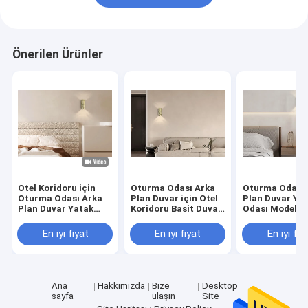
Önerilen Ürünler
Otel Koridoru için
Oturma Odası Arka
Oturma Odası 
Oturma Odası Arka
Plan Duvar için Otel
Plan Duvar Ya
Plan Duvar Yatak
Koridoru Basit Duvar
Odası Model O
Odası Başucu
Lambası
için Basit Duva
Lambası
Lambası,
En iyi fiyat
En iyi fiyat
En iyi fiy
Ana
Hakkımızda
Bize
Desktop
sayfa
ulaşın
Site